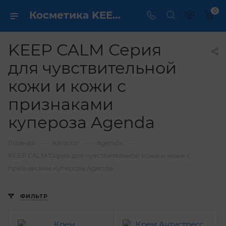
0
Косметика KEEP CALM Серия для чувствительной кожи и кожи с признаками купероза Agenda - купить в интернет магазине ✔️ по выгодной цене
KEEP CALM Серия
для чувствительной
кожи и кожи с
признаками
купероза Agenda
—
—
—
Главная
Каталог
Agenda
KEEP CALM Серия для чувствительной кожи и кожи с
признаками купероза Agenda
ФИЛЬТР