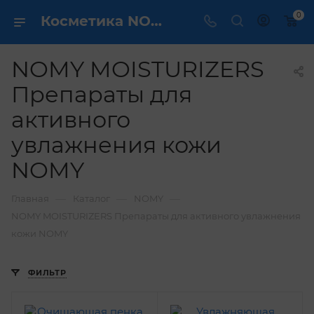
0
Косметика NOMY MOISTURIZERS Препараты для активного увлажнения кожи NOMY - купить в интернет магазине ✔️ по выгодной цене
NOMY MOISTURIZERS
Препараты для
активного
увлажнения кожи
NOMY
—
—
—
Главная
Каталог
NOMY
NOMY MOISTURIZERS Препараты для активного увлажнения
кожи NOMY
ФИЛЬТР