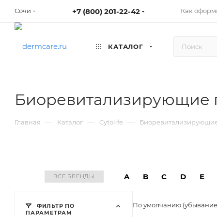
+7 (800) 201-22-42
Как оформ
Сочи
КАТАЛОГ
Биоревитализирующие пи
—
—
—
Главная
Каталог
Cytolife
Биоревитализирующие 
A
B
C
D
E
ВСЕ БРЕНДЫ
По умолчанию (убывани
ФИЛЬТР ПО
ПАРАМЕТРАМ