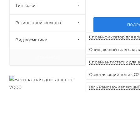
Тип кожи
Регион производства
ПОДР
Спрей-фиксатор для воло
Вид косметики
Очищающий гель для лиц
ПОКАЗАТЬ
Спрей-антистатик для вол
Осветляющий тоник O2 
Гель Ранозаживляющий "