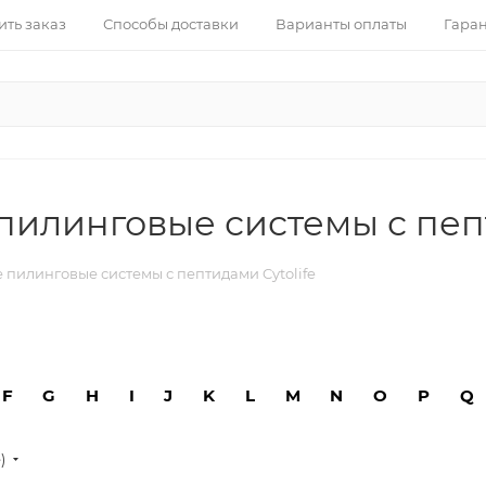
ить заказ
Способы доставки
Варианты оплаты
Гаран
линговые системы с пепт
пилинговые системы с пептидами Cytolife
F
G
H
I
J
K
L
M
N
O
P
Q
е)