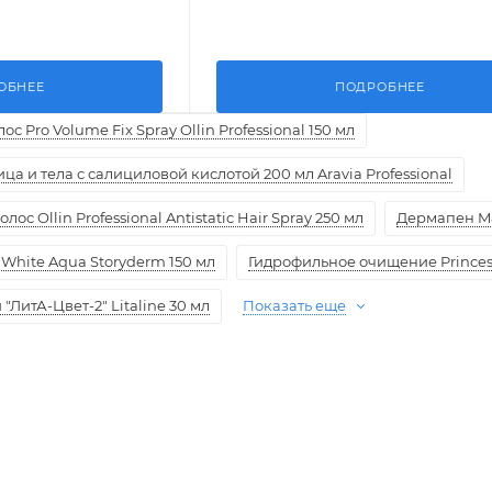
ОБНЕЕ
ПОДРОБНЕЕ
с Pro Volume Fix Spray Ollin Professional 150 мл
а и тела с салициловой кислотой 200 мл Aravia Professional
ос Ollin Professional Antistatic Hair Spray 250 мл
Дермапен M
White Aqua Storyderm 150 мл
Гидрофильное очищение Princess
ЛитА-Цвет-2" Litaline 30 мл
Показать еще