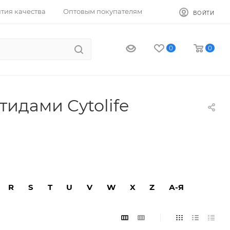
тия качества
Оптовым покупателям
ВОЙТИ
0
0
идами Cytolife
R
S
T
U
V
W
X
Z
А-Я