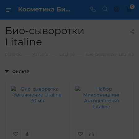
0
Косметика Био-сыворотки Litaline - купить в интернет магазине ✔️ по выгодной цене
Био-сыворотки
Litaline
—
—
—
Главная
Каталог
Litaline
Био-сыворотки Litaline
ФИЛЬТР