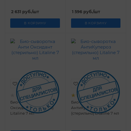
10 мл
2 631
руб.
/шт
1 596
руб.
/шт
В КОРЗИНУ
В КОРЗИНУ
Био-сыворотка Анти
Био-сыворотка
Оксидант (стерильно)
АнтиКупероз
Litaline 7 мл
(стерильно) Litaline 7 мл