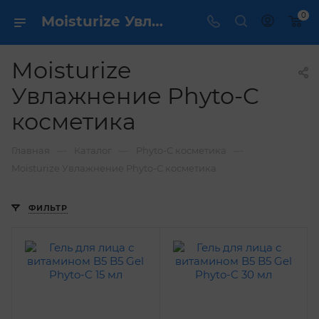
0
Moisturize Увлажнение Phyto-C косметика / dermcare.ru
Moisturize
Увлажнение Phyto-C
косметика
—
—
—
Главная
Каталог
Phyto-C косметика
Moisturize Увлажнение Phyto-C косметика
ФИЛЬТР