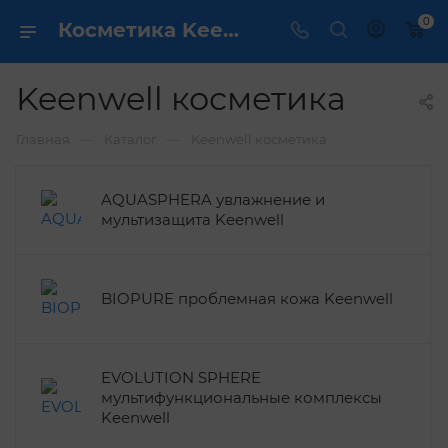
0
Косметика Keenwell / dermcare.ru
Keenwell косметика
—
—
Главная
Каталог
Keenwell косметика
AQUASPHERA увлажнение и
мультизащита Keenwell
BIOPURE проблемная кожа Keenwell
EVOLUTION SPHERE
мультифункциональные комплексы
Keenwell