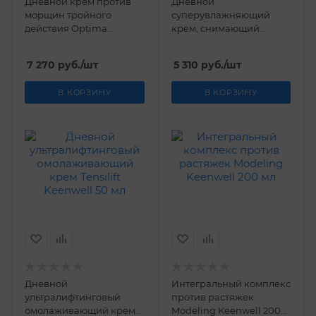
Дневной крем против
Дневной
морщин тройного
суперувлажняющий
действия Optima
крем, снимающий
Keenwell 50 мл
усталость Jalea Real
Keenwell 50 мл
7 270
руб.
/шт
5 310
руб.
/шт
В КОРЗИНУ
В КОРЗИНУ
Дневной
Интегральный комплекс
ультралифтинговый
против растяжек
омолаживающий крем
Modeling Keenwell 200