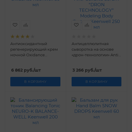
Антиоксидантный
Антицеллюлитная
регенерирующий крем
сыворотка на основе
ночной Oxidance
«дрон-технологии» Anti-
Keenwell 50 мл
Cellulite Serum “DRON
TECHNOLOGY” Modeling
6 862
руб.
/шт
3 266
руб.
/шт
Body System Keenwell
250 мл
В КОРЗИНУ
В КОРЗИНУ