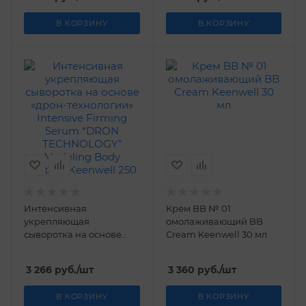
Serum “DRON
TECHNOLOGY” Modeling
В КОРЗИНУ
В КОРЗИНУ
Body System Keenwell
250 мл
Интенсивная
Крем BB № 01
укрепляющая
омолаживающий BB
сыворотка на основе
Cream Keenwell 30 мл
«дрон-технологии»
Intensive Firming Serum
3 266
руб.
/шт
3 360
руб.
/шт
“DRON TECHNOLOGY”
Modeling Body System
В КОРЗИНУ
В КОРЗИНУ
Keenwell 250 мл