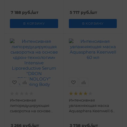
Tensilift Keenwell 50 мл
мл
7 188
руб.
/шт
5 717
руб.
/шт
В КОРЗИНУ
В КОРЗИНУ
Интенсивная
Интенсивная
липоредуцирующая
увлажняющая маска
сыворотка на основе
Aquasphera Keenwell 60
«дрон-технологии»
мл
Intensive Liporeductive
3 266
руб.
/шт
3 758
руб.
/шт