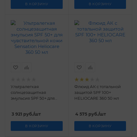
В КОРЗИНУ
В КОРЗИНУ
Ультралегкая
Флюид АК с тотальной
солнцезащитная
защитой SPF 100+
эмульсия SPF 50+ для
HELIOCARE 360 50 мл
чувствительной кожи
Sensation Heliocare 360
3 921
руб.
/шт
4 575
руб.
/шт
50 мл
В КОРЗИНУ
В КОРЗИНУ