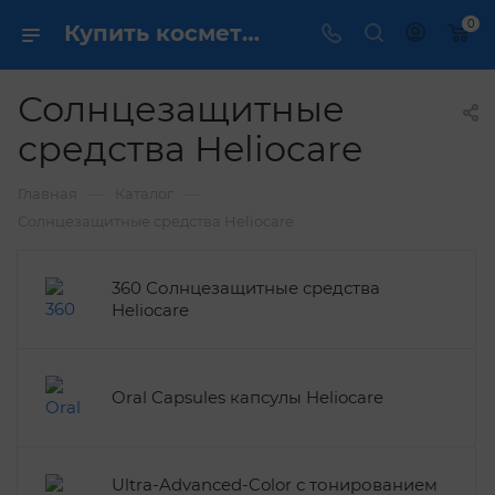
0
Купить косметику Heliocare в Моcкве по выгодной цене
Солнцезащитные
средства Heliocare
—
—
Главная
Каталог
Солнцезащитные средства Heliocare
360 Солнцезащитные средства
Heliocare
Oral Capsules капсулы Heliocare
Ultra-Advanced-Color с тонированием