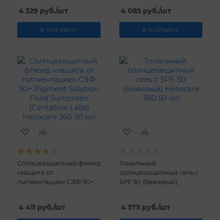
50 мл
360 50 мл
4 329
руб.
/шт
4 085
руб.
/шт
В КОРЗИНУ
В КОРЗИНУ
Солнцезащитный флюид
Тональный
«защита от
солнцезащитный гель с
пигментации» СЗФ 50+
SPF 50 (Бежевый)
Pigment Solution Fluid
Heliocare 360 50 мл
Sunscreen (Cantabria
4 411
руб.
/шт
4 575
руб.
/шт
Labs) Heliocare 360 50 мл