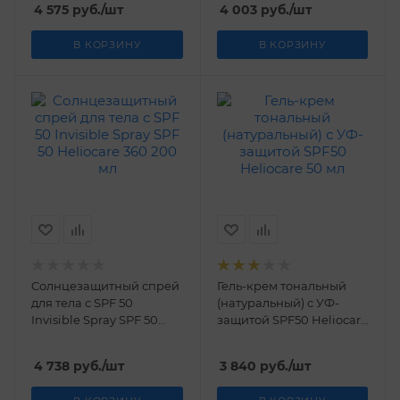
4 575
руб.
/шт
4 003
руб.
/шт
Heliocare 360 50 мл
В КОРЗИНУ
В КОРЗИНУ
Cолнцезащитный спрей
Гель-крем тональный
для тела с SPF 50
(натуральный) с УФ-
Invisible Spray SPF 50
защитой SPF50 Нelioсare
Heliocare 360 200 мл
50 мл
4 738
руб.
/шт
3 840
руб.
/шт