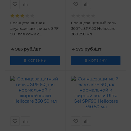
Солнцезащитная
Солнцезащитный гель
эмульсия для лица с SPF
360º с SPF 50 Heliocare
50+ для кожи c
360 250 мл
куперозом MD A-R
Emulsion SPA 50+
4 983
руб.
/шт
4 575
руб.
/шт
Heliocare 360 50 мл
В КОРЗИНУ
В КОРЗИНУ