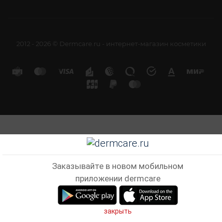
2012 - 2026 © Dermcare.ru - интернет-магазин косметики
Заказывайте в новом мобильном
приложении dermcare
закрыть
Главная
Кабинет
Корзина
Избранные
Сравнен
Telegram