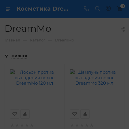
0
Косметика DreamMo - купить в интернет магазине ✔️ по выгодной цене
DreamMo
—
—
Главная
Каталог
DreamMo
ФИЛЬТР