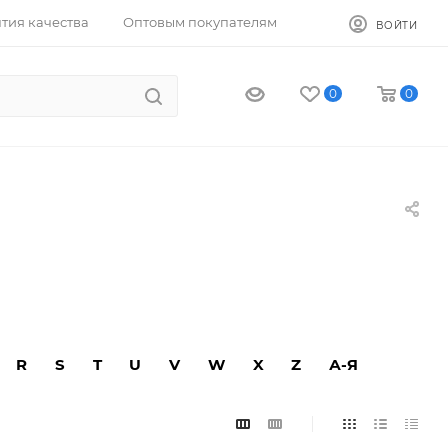
тия качества
Оптовым покупателям
ВОЙТИ
0
0
R
S
T
U
V
W
X
Z
А-Я