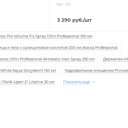
Арт.: 145
3 290
руб.
/шт
с Pro Volume Fix Spray Ollin Professional 150 мл
а и тела с салициловой кислотой 200 мл Aravia Professional
ос Ollin Professional Antistatic Hair Spray 250 мл
Дермапен M
White Aqua Storyderm 150 мл
Гидрофильное очищение Princess
ЛитА-Цвет-2" Litaline 30 мл
Показать еще