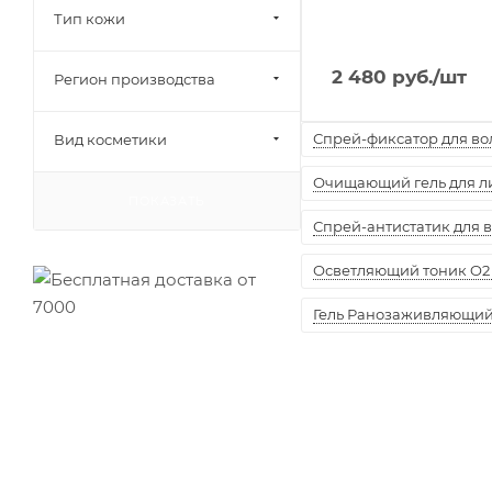
Тип кожи
2 480
руб.
/шт
Регион производства
Спрей-фиксатор для воло
Вид косметики
Очищающий гель для лиц
ПОКАЗАТЬ
Спрей-антистатик для вол
Осветляющий тоник O2 
Гель Ранозаживляющий "