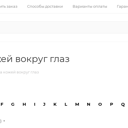
ить заказ
Способы доставки
Варианты оплаты
Гаран
жей вокруг глаз
за кожей вокруг глаз
F
G
H
I
J
K
L
M
N
O
P
Q
е)