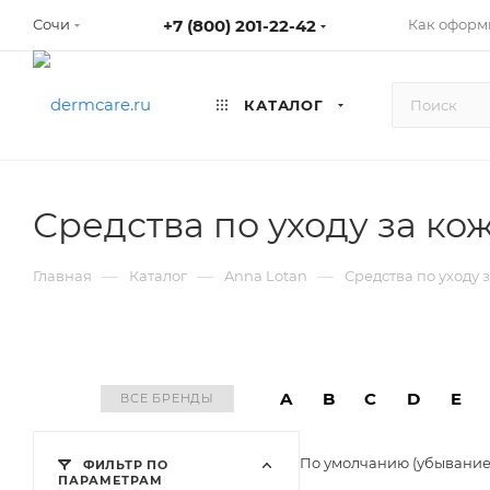
+7 (800) 201-22-42
Как оформ
Сочи
КАТАЛОГ
Средства по уходу за ко
—
—
—
Главная
Каталог
Anna Lotan
Средства по уходу 
A
B
C
D
E
ВСЕ БРЕНДЫ
По умолчанию (убывани
ФИЛЬТР ПО
ПАРАМЕТРАМ