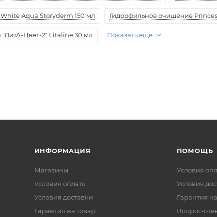
White Aqua Storyderm 150 мл
Гидрофильное очищение Princess
ЛитА-Цвет-2" Litaline 30 мл
Показать еще
ИНФОРМАЦИЯ
ПОМОЩЬ
Магазины
Условия оп
Условия оплаты
Условия дос
Условия доставки
Гарантия на
Гарантия на товар
Вопрос-отв