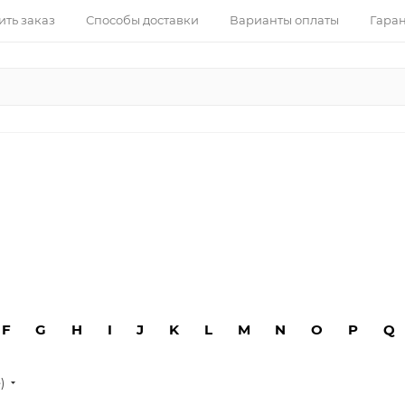
ить заказ
Способы доставки
Варианты оплаты
Гаран
F
G
H
I
J
K
L
M
N
O
P
Q
е)