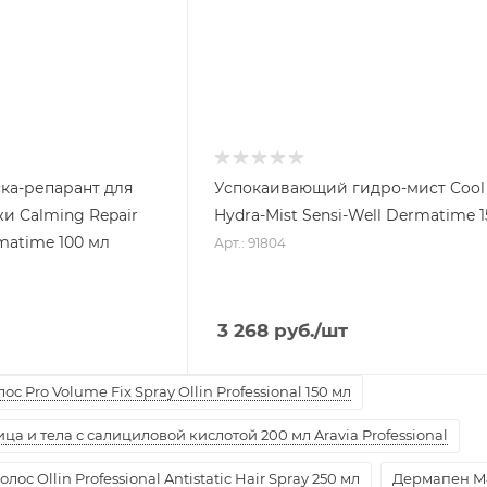
ка-репарант для
Успокаивающий гидро-мист Cool
и Calming Repair
Hydra-Mist Sensi-Well Dermatime 
matime 100 мл
Арт.: 91804
3 268
руб.
/шт
с Pro Volume Fix Spray Ollin Professional 150 мл
а и тела с салициловой кислотой 200 мл Aravia Professional
ос Ollin Professional Antistatic Hair Spray 250 мл
Дермапен M