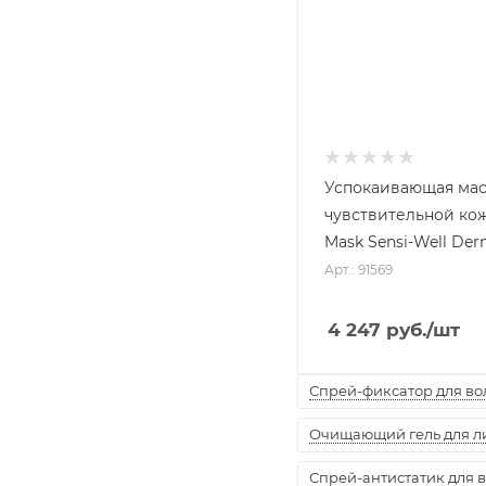
Успокаивающая мас
чувствительной кож
Mask Sensi-Well Der
Арт.: 91569
4 247
руб.
/шт
Спрей-фиксатор для воло
Очищающий гель для лиц
Спрей-антистатик для вол