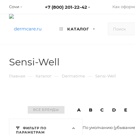
+7 (800) 201-22-42
Как оформ
Сочи
КАТАЛОГ
Sensi-Well
—
—
—
Главная
Каталог
Dermatime
Sensi-Well
A
B
C
D
E
ВСЕ БРЕНДЫ
По умолчанию (убывани
ФИЛЬТР ПО
ПАРАМЕТРАМ