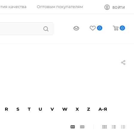
тия качества
Оптовым покупателям
ВОЙТИ
0
0
R
S
T
U
V
W
X
Z
А-Я