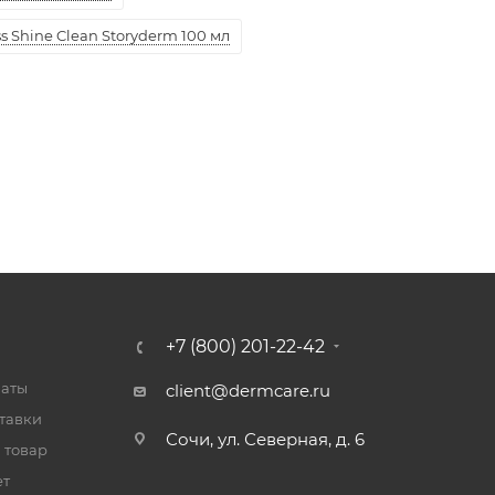
 Shine Clean Storyderm 100 мл
+7 (800) 201-22-42
латы
client@dermcare.ru
тавки
Сочи, ул. Северная, д. 6
 товар
ет