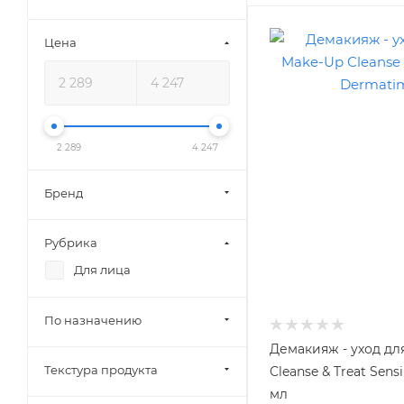
Цена
2 289
4 247
Бренд
Рубрика
Для лица
По назначению
Демакияж - уход дл
Текстура продукта
Cleanse & Treat Sens
мл