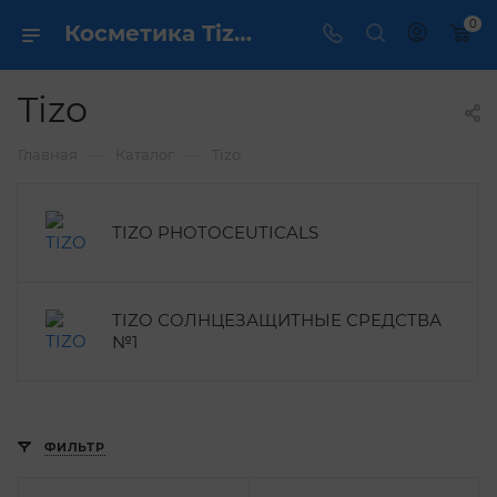
0
Косметика Tizo - купить в интернет магазине ✔️ по выгодной цене
Tizo
—
—
Главная
Каталог
Tizo
TIZO PHOTOCEUTICALS
TIZO СОЛНЦЕЗАЩИТНЫЕ СРЕДСТВА
№1
ФИЛЬТР