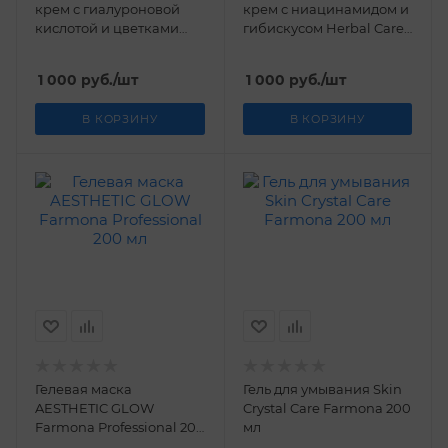
крем с гиалуроновой
крем с ниацинамидом и
кислотой и цветками
гибискусом Herbal Care
розы Herbal Care
Farmona 50 мл
Farmona 50 мл
1 000
руб.
/шт
1 000
руб.
/шт
В КОРЗИНУ
В КОРЗИНУ
Гелевая маска
Гель для умывания Skin
AESTHETIC GLOW
Crystal Care Farmona 200
Farmona Professional 200
мл
мл