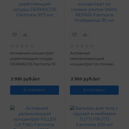
Активный концентрат
Активный
укрепляющий сосуды
омолаживающий
DERMACOS Farmona 10*5
концентрат со слизью
мл
улитки SNAIL REPAIR
Farmona Professional 30
2 950
руб.
/шт
2 300
руб.
/шт
мл
В КОРЗИНУ
В КОРЗИНУ