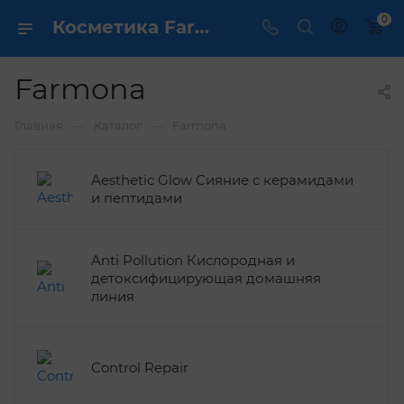
0
Косметика Farmona - купить в интернет магазине ✔️ по выгодной цене
Farmona
—
—
Главная
Каталог
Farmona
Aesthetic Glow Сияние с керамидами
и пептидами
Anti Pollution Кислородная и
детоксифицирующая домашняя
линия
Control Repair