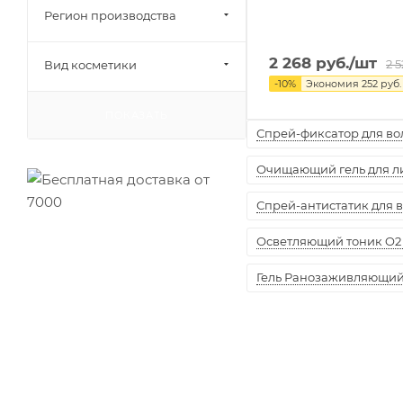
Регион производства
2 268
руб.
/шт
2 
Вид косметики
-
10
%
Экономия
252
руб.
ПОКАЗАТЬ
Спрей-фиксатор для воло
Очищающий гель для лиц
Спрей-антистатик для вол
Осветляющий тоник O2 
Гель Ранозаживляющий "