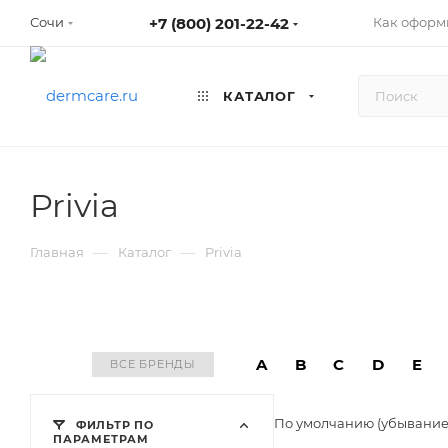
+7 (800) 201-22-42
Как оформ
Сочи
КАТАЛОГ
Privia
—
—
Главная
Каталог
Privia
A
B
C
D
E
ВСЕ БРЕНДЫ
По умолчанию (убывани
ФИЛЬТР ПО
ПАРАМЕТРАМ