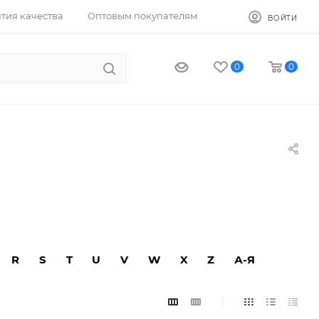
тия качества
Оптовым покупателям
ВОЙТИ
0
0
R
S
T
U
V
W
X
Z
А-Я