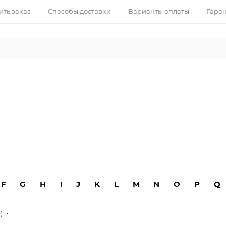
ить заказ
Способы доставки
Варианты оплаты
Гаран
F
G
H
I
J
K
L
M
N
O
P
Q
е)