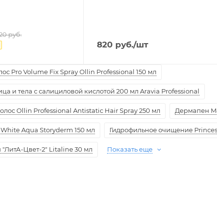
520
руб.
820
руб.
/шт
с Pro Volume Fix Spray Ollin Professional 150 мл
а и тела с салициловой кислотой 200 мл Aravia Professional
ос Ollin Professional Antistatic Hair Spray 250 мл
Дермапен M
White Aqua Storyderm 150 мл
Гидрофильное очищение Princess
ЛитА-Цвет-2" Litaline 30 мл
Показать еще