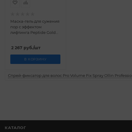
Маска-гель для сужения
пор с эффектом
лифтинга Peptide Gold
Liftting Pack Storyderm 15
мл
2 267
руб.
/шт
В КОРЗИНУ
Спрей-фиксатор для волос Pro Volume Fix Spray Ollin Professio
КАТАЛОГ