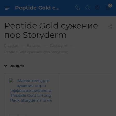
0
Peptide Gold сужение пор Storyderm - купить ✔️ по выгодной цене
Peptide Gold сужение
пор Storyderm
—
—
—
Главная
Каталог
Storyderm
Peptide Gold сужение пор Storyderm
ФИЛЬТР