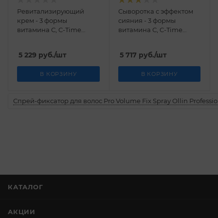
Ревитализирующий
Сыворотка с эффектом
крем - 3 формы
сияния - 3 формы
витамина С, C-Time
витамина С, C-Time
Dermatime 50 мл
Dermatime 30 мл
5 229
руб.
/шт
5 717
руб.
/шт
В КОРЗИНУ
В КОРЗИНУ
Спрей-фиксатор для волос Pro Volume Fix Spray Ollin Professio
КАТАЛОГ
АКЦИИ