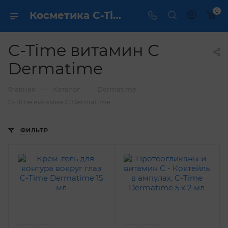
0
Косметика C-Time витамин С Dermatime - купить в интернет магазине ✔️ по выгодной цене
C-Time витамин С
Dermatime
—
—
—
Главная
Каталог
Dermatime
C-Time витамин С Dermatime
ФИЛЬТР