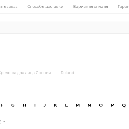
ить заказ
Способы доставки
Варианты оплаты
Гаран
—
Средства для лица Япония
Roland
F
G
H
I
J
K
L
M
N
O
P
Q
е)