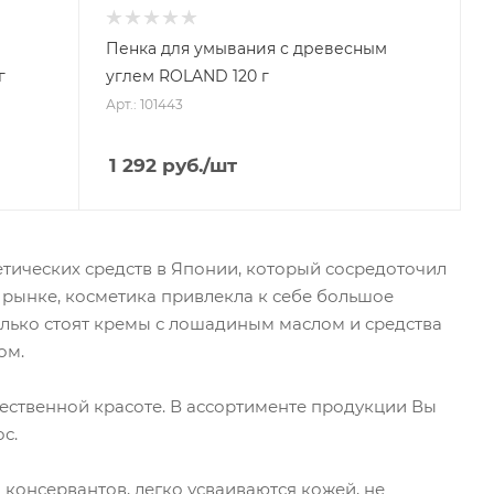
Пенка для умывания с древесным
г
углем ROLAND 120 г
Арт.: 101443
1 292
руб.
/шт
тических средств в Японии, который сосредоточил
 рынке, косметика привлекла к себе большое
лько стоят кремы с лошадиным маслом и средства
ом.
тественной красоте. В ассортименте продукции Вы
с.
 консервантов, легко усваиваются кожей, не