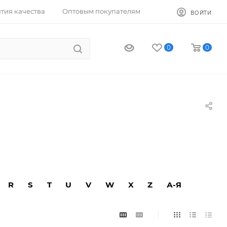
тия качества
Оптовым покупателям
ВОЙТИ
0
0
R
S
T
U
V
W
X
Z
А-Я