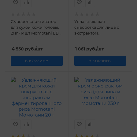
Сыворотка-активатор
Увлажняющая
для сухой кожи головы,
сыворотка для лица с
2мл×14шт Momotani EBC
экстрактом
Lab Scalp Moist Scalp
ферментированного
Activator
риса Momotani
4 550
руб.
/шт
1 861
руб.
/шт
Момотани 28 мл
В КОРЗИНУ
В КОРЗИНУ