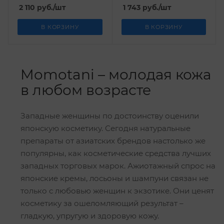
Момотани 180 мл
2 110
руб.
/шт
1 743
руб.
/шт
В КОРЗИНУ
В КОРЗИНУ
Momotani – молодая кожа
в любом возрасте
Западные женщины по достоинству оценили
японскую косметику. Сегодня натуральные
препараты от азиатских брендов настолько же
популярны, как косметические средства лучших
западных торговых марок. Ажиотажный спрос на
японские кремы, лосьоны и шампуни связан не
только с любовью женщин к экзотике. Они ценят
косметику за ошеломляющий результат –
гладкую, упругую и здоровую кожу.