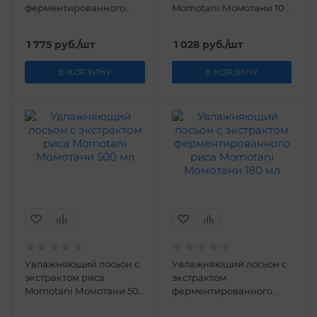
ферментированного
Momotani Момотани 100
риса Momotani
мл
Момотани 48 г
1 775
руб.
/шт
1 028
руб.
/шт
В КОРЗИНУ
В КОРЗИНУ
Увлажняющий лосьон с
Увлажняющий лосьон с
экстрактом риса
экстрактом
Momotani Момотани 500
ферментированного
мл
риса Momotani