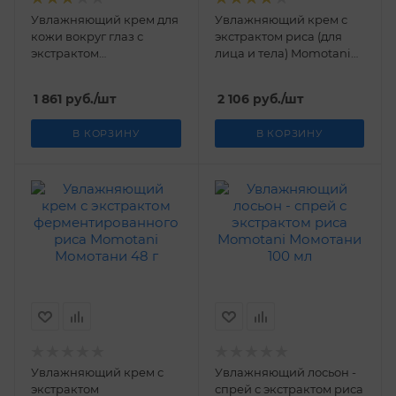
Увлажняющий крем для
Увлажняющий крем с
кожи вокруг глаз с
экстрактом риса (для
экстрактом
лица и тела) Momotani
ферментированного
Момотани 230 г
риса Momotani
1 861
руб.
/шт
2 106
руб.
/шт
Момотани 20 г
В КОРЗИНУ
В КОРЗИНУ
Увлажняющий крем с
Увлажняющий лосьон -
экстрактом
спрей с экстрактом риса