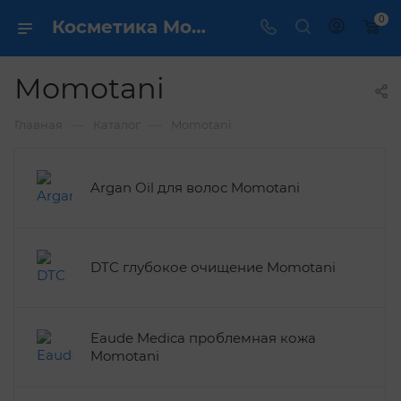
0
Косметика Momotani
Momotani
—
—
Главная
Каталог
Momotani
Argan Oil для волос Momotani
DTC глубокое очищение Momotani
Eaude Medica проблемная кожа
Momotani