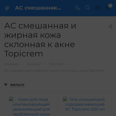
0
АC смешанная и жирная кожа склонная к акне Topicrem купить ✔️ по выгодным ценам
АC смешанная и
жирная кожа
склонная к акне
Topicrem
—
—
—
Главная
Каталог
Topicrem
АC смешанная и жирная кожа склонная к акне Topicrem
ФИЛЬТР