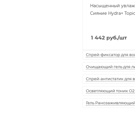
Насыщенный увла
Сияние Hydra+ Topi
1 442
руб.
/шт
Спрей-фиксатор для воло
Очищающий гель для лиц
Спрей-антистатик для вол
Осветляющий тоник O2 
Гель Ранозаживляющий "