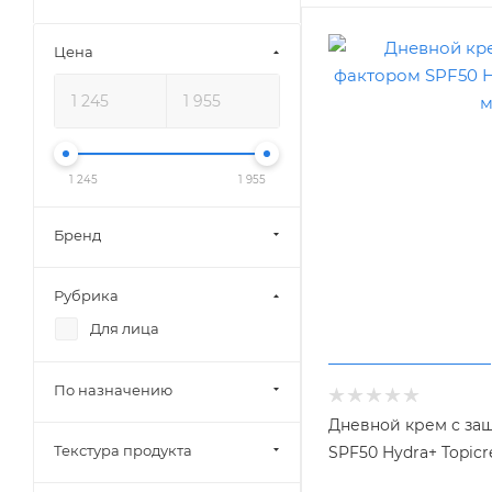
Цена
1 245
1 955
Бренд
Рубрика
Для лица
По назначению
Дневной крем с за
Текстура продукта
SPF50 Hydra+ Topic