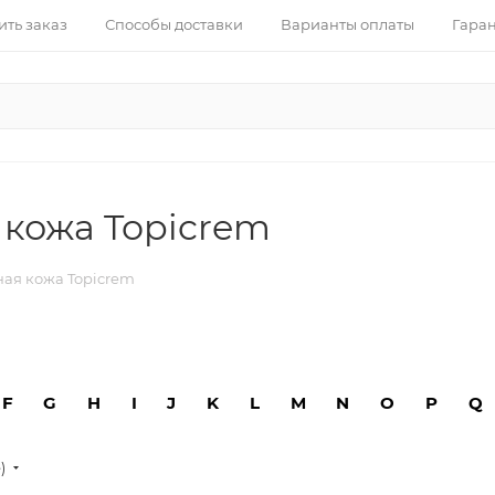
ить заказ
Способы доставки
Варианты оплаты
Гаран
 кожа Topicrem
ная кожа Topicrem
F
G
H
I
J
K
L
M
N
O
P
Q
е)