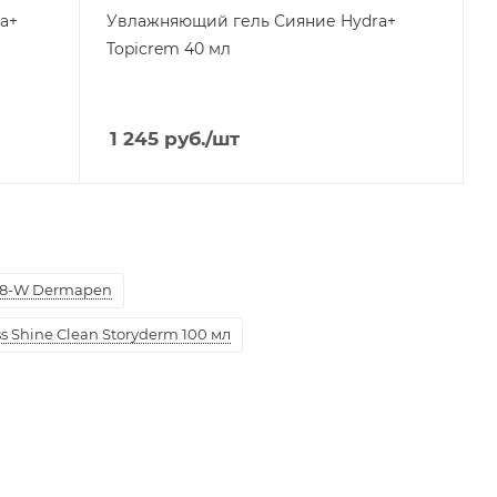
a+
Увлажняющий гель Сияние Hydra+
Topicrem 40 мл
1 245
руб.
/шт
8-W Dermapen
 Shine Clean Storyderm 100 мл