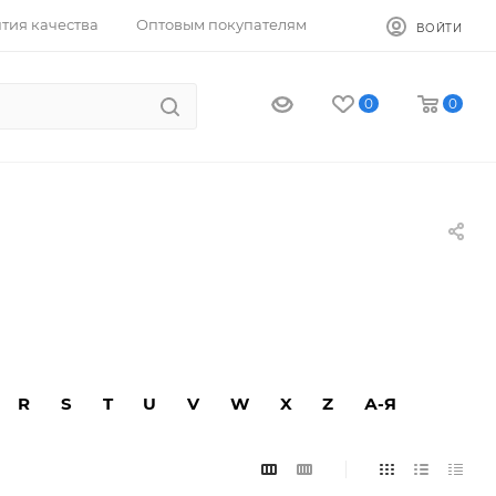
тия качества
Оптовым покупателям
ВОЙТИ
0
0
R
S
T
U
V
W
X
Z
А-Я