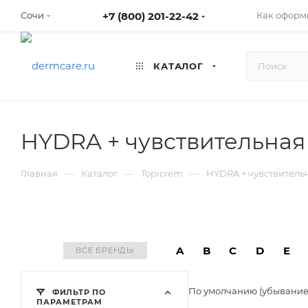
+7 (800) 201-22-42
Как оформ
Сочи
КАТАЛОГ
HYDRA + чувствительная
—
—
—
Главная
Каталог
Topicrem
HYDRA + чувствитель
A
B
C
D
E
ВСЕ БРЕНДЫ
По умолчанию (убывани
ФИЛЬТР ПО
ПАРАМЕТРАМ