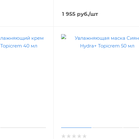
1 955
руб.
/шт