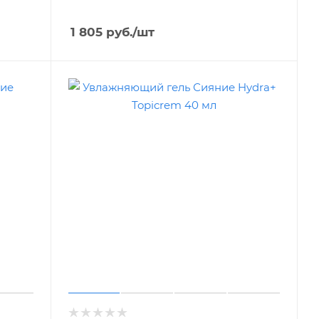
1 805
руб.
/шт