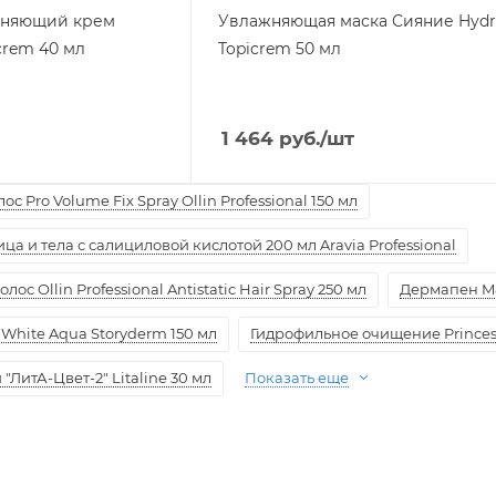
жняющий крем
Увлажняющая маска Сияние Hydr
crem 40 мл
Topicrem 50 мл
1 464
руб.
/шт
с Pro Volume Fix Spray Ollin Professional 150 мл
а и тела с салициловой кислотой 200 мл Aravia Professional
ос Ollin Professional Antistatic Hair Spray 250 мл
Дермапен M
White Aqua Storyderm 150 мл
Гидрофильное очищение Princess
ЛитА-Цвет-2" Litaline 30 мл
Показать еще